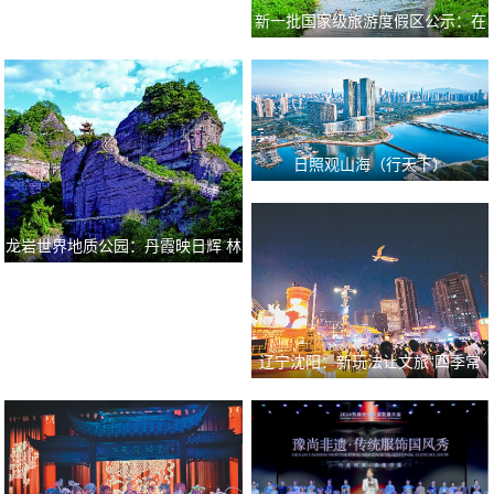
新一批国家级旅游度假区公示：在
“慢旅游”中尽…
日照观山海（行天下）
龙岩世界地质公园：丹霞映日辉 林
海舞清风
辽宁沈阳：新玩法让文旅“四季常
青”