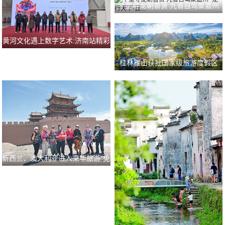
千里寻龙朝普贤 九省自驾聚嘉州
“龙行天下·云…
黄河文化遇上数字艺术:济南站精彩
全纪录
桂林雁山获批国家级旅游度假区
新西兰、澳大利亚进入来华旅游“免
签朋友圈”，…