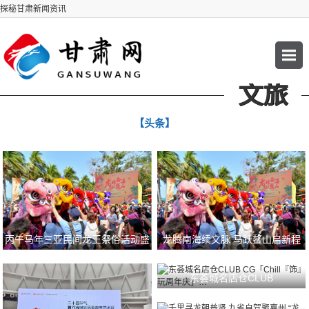
探秘甘肃新闻资讯
文旅
【头条】
丙午马年三亚民间龙王祭俗活动盛
龙腾南海续文脉 马跃鳌山启新程
大举行
丙午马年三亚…
东荟城名店仓CLUB
CG「Chill『饰』玩周年庆」…