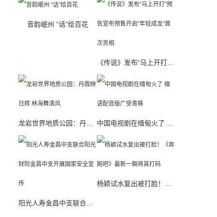
音韵岷州 “话”绘百花
《传说》发布“马上开打”预告宣布预售开启“年轻成龙”首次亮相
龙岩世界地质公园：丹霞映日辉 林海舞清风
中国电视剧在缅甸火了 缅语配音版广受青睐
杨颖试水复出被打脸！《奔跑吧》最新一期将其打码
阳光人寿金昌中支联合阳光财险金昌中支开展国家安全宣传