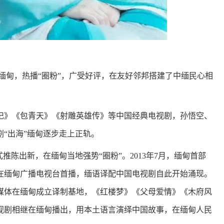
缅甸，热播“圈粉”，广受好评，在友好邻邦搭建了中缅民心相
游记》《包青天》《射雕英雄传》等中国经典电视剧，孙悟空、
“出海”缅甸逐步走上正轨。
推陈出新，在缅甸当地强势“圈粉”。2013年7月，缅甸首部
在缅甸广播电视台首播，缅语译配中国电视剧自此开始涌现。
媒体在缅甸成立译制基地，《红楼梦》《父母爱情》《木府风
视剧相继在缅甸播出，用本土语言演绎中国故事，在缅甸人民