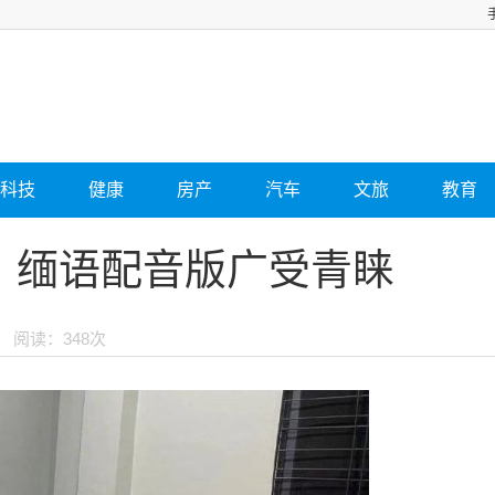
科技
健康
房产
汽车
文旅
教育
 缅语配音版广受青睐
阅读：348次