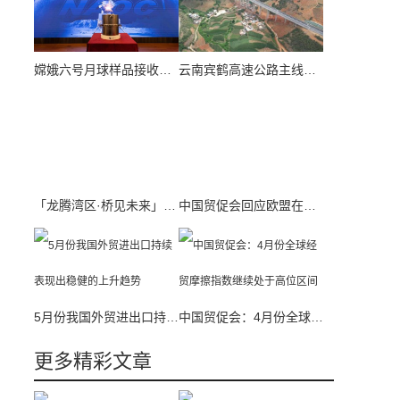
嫦娥六号月球样品接收活动举行 将展开多项科学研究
云南宾鹤高速公路主线今天通车运营
「龙腾湾区·桥见未来」“更高、更快、更强”背后 1.5万名“深中人”逐梦深蓝
中国贸促会回应欧盟在第14轮对俄制裁中再次列单中国企业
5月份我国外贸进出口持续表现出稳健的上升趋势
中国贸促会：4月份全球经贸摩擦指数继续处于高位区间
更多精彩文章