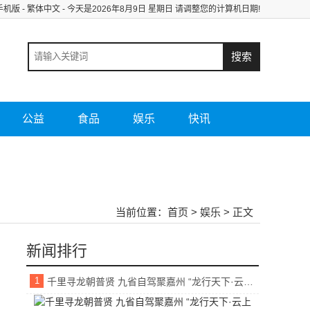
手机版
-
繁体中文
- 今天是
2026年8月9日 星期日 请调整您的计算机日期!
公益
食品
娱乐
快讯
当前位置：
首页
>
娱乐
> 正文
新闻排行
1
千里寻龙朝普贤 九省自驾聚嘉州 “龙行天下·云上金顶”沿黄九省自驾活动圆满成功