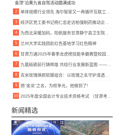
2
单体规模行业领先 海尔智家又一再循环互联工厂开工
3
经济区党工委书记杨仁忠走访柏强制药推动企业发展新举措
4
为西北采暖加码，阳帆服务甘肃静宁县卫生院项目
5
兰州大学实践团赴红色基地学习红色精神
6
甘肃万通2025年春季龙虎榜技能争霸赛暨校园文明月活动盛大启幕！
7
九载砥砺前行铸辉煌 共绘行业发展新蓝图 ——中国包装饮用水行业发展论坛（520大会）2025新征程
8
吉米玫瑰焕颜软膜组合：以玫瑰之名守护清透无瑕，续写抗皱新篇章
9
扬“金龙”之名，为校争光，他做到了!
10
2025年度全国会计专业技术资格考试 （甘肃考区）报名公告
新闻精选