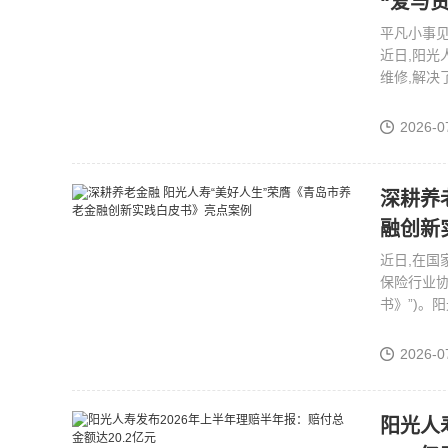
“爱与责
平凡小事见
近日,阳光
维修,解决
2026-0
深耕养
融创新
近日,在国
保险行业协
书》”)。
2026-0
阳光人