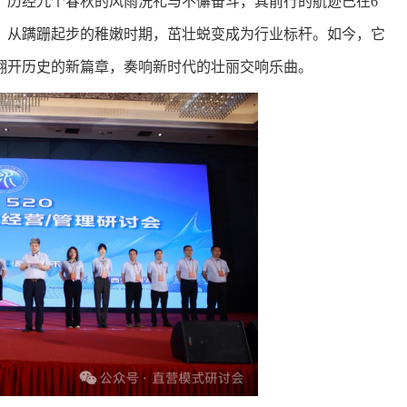
，历经九个春秋的风雨洗礼与不懈奋斗，其前行的航迹已在6
，从蹒跚起步的稚嫩时期，茁壮蜕变成为行业标杆。如今，它
翻开历史的新篇章，奏响新时代的壮丽交响乐曲。