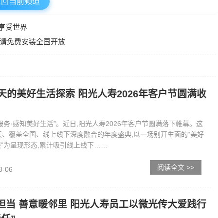
返回当前频道
先享受世界
请免费安装全国开放
生活探索 阳光人寿2026年客户节圆满收
服务·感知美好生活”。近日,阳光人寿2026年客户节圆满落下帷幕。这
天、覆盖全国、线上线下深度融合的年度盛典,以一场别开生面的“美好
”为呈现形态,累计吸引线上线下……
阅读全文 >>
8-06
担当 善意暖邻里 阳光人寿员工以微光传大爱践行