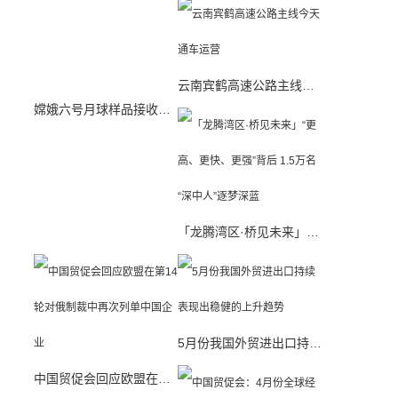
云南宾鹤高速公路主线今天通车运营
嫦娥六号月球样品接收活动举行 将展开多项科学研究
「龙腾湾区·桥见未来」“更高、更快、更强”背后 1.5万名“深中人”逐梦深蓝
5月份我国外贸进出口持续表现出稳健的上升趋势
中国贸促会回应欧盟在第14轮对俄制裁中再次列单中国企业