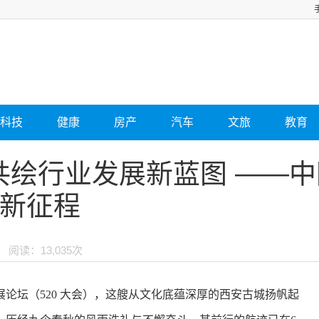
科技
健康
房产
汽车
文旅
教育
共绘行业发展新蓝图 ——
5新征程
阅读：13,035次
论坛（520 大会），这艘从文化底蕴深厚的西安古城扬帆起