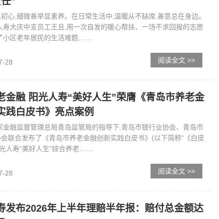
任”
初心,细微善举显素养。在日常生活中,温暖从不缺席,善意总在身边。
人寿大庆中支员工王且,用一次自发的暖心帮扶、一场不求回报的志愿
了小区老年居民的生活难题,……
阅读全文 >>
7-28
老金融 阳光人寿“美好人生”荣膺《青岛市养老金
实践白皮书》亮点案例
家金融监督管理总局青岛监管局的指导下,青岛市银行业协会、青岛市
会联合发布了《青岛市养老金融创新实践白皮书》(以下简称“《白皮
阳光人寿“美好人生”综合养老……
阅读全文 >>
7-28
寿发布2026年上半年理赔半年报：赔付总金额达