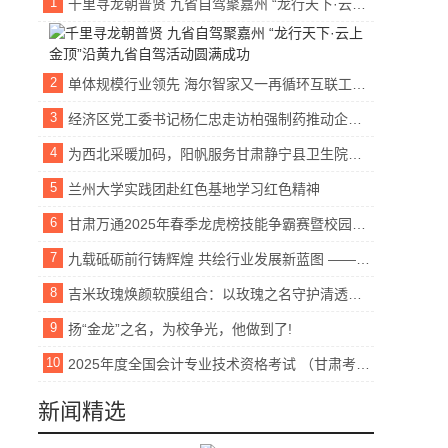
1
千里寻龙朝普贤 九省自驾聚嘉州 “龙行天下·云上金顶”沿黄九省自驾活动圆满成功
2
单体规模行业领先 海尔智家又一再循环互联工厂开工
3
经济区党工委书记杨仁忠走访柏强制药推动企业发展新举措
4
为西北采暖加码，阳帆服务甘肃静宁县卫生院项目
5
兰州大学实践团赴红色基地学习红色精神
6
甘肃万通2025年春季龙虎榜技能争霸赛暨校园文明月活动盛大启幕！
7
九载砥砺前行铸辉煌 共绘行业发展新蓝图 ——中国包装饮用水行业发展论坛（520大会）2025新征程
8
吉米玫瑰焕颜软膜组合：以玫瑰之名守护清透无瑕，续写抗皱新篇章
9
扬“金龙”之名，为校争光，他做到了!
10
2025年度全国会计专业技术资格考试 （甘肃考区）报名公告
新闻精选