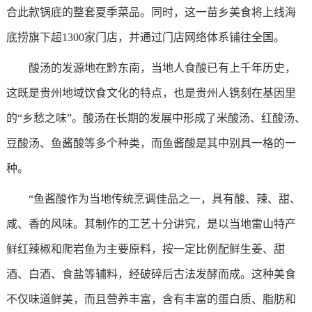
合此款锅底的整套夏季菜品。同时，这一苗乡美食将上线海
底捞旗下超1300家门店，并通过门店网络体系铺往全国。
酸汤的发源地在黔东南，当地人食酸已有上千年历史，
这既是贵州地域饮食文化的特点，也是贵州人镌刻在基因里
的“乡愁之味”。酸汤在长期的发展中形成了米酸汤、红酸汤、
豆酸汤、鱼酱酸等多个种类，而鱼酱酸是其中别具一格的一
种。
“鱼酱酸作为当地传统烹调佳品之一，具有酸、辣、甜、
咸、香的风味。其制作的工艺十分讲究，是以当地雷山特产
鲜红辣椒和爬岩鱼为主要原料，按一定比例配鲜生姜、甜
酒、白酒、食盐等辅料，经破碎后古法发酵而成。这种美食
不仅味道鲜美，而且营养丰富，含有丰富的蛋白质、脂肪和