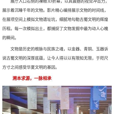
展厅入口右侧的裸眼3D折幕，以其震撼的视觉冲击力，
展示着沉睡千年的文物。影片精心编排展示文物的时间线，
在展项空间上模拟文物遗址坑，细腻地勾勒古蜀文明的辉煌
历程。每一次模拟出土，都捕捉了文物发掘中最为动人心魄
的瞬间。
文物是历史的根脉与民族之魂，以金器、青铜、玉器诉
说古蜀文明的深厚底蕴，让今人得以以有限知无限，于咫尺
方寸之间感受华夏文明的基因。
溯本求源，一脉相承