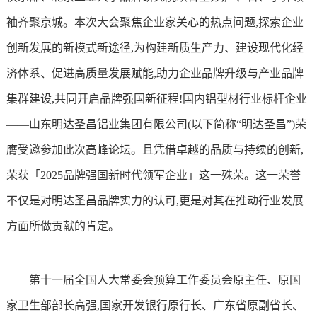
袖齐聚京城。本次大会聚焦企业家关心的热点问题,探索企业
创新发展的新模式新途径,为构建新质生产力、建设现代化经
济体系、促进高质量发展赋能,助力企业品牌升级与产业品牌
集群建设,共同开启品牌强国新征程!国内铝型材行业标杆企业
——山东明达圣昌铝业集团有限公司(以下简称“明达圣昌”)荣
膺受邀参加此次高峰论坛。且凭借卓越的品质与持续的创新,
荣获「2025品牌强国新时代领军企业」这一殊荣。这一荣誉
不仅是对明达圣昌品牌实力的认可,更是对其在推动行业发展
方面所做贡献的肯定。
第十一届全国人大常委会预算工作委员会原主任、原国
家卫生部部长高强,国家开发银行原行长、广东省原副省长、