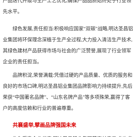
产品迭代升级与生产工艺优化,确保产品品质始终处于行业领
先水平。
绿色发展,责任担当:积极响应国家“双碳”战略,明达圣昌铝
业集团将环保理念深植于生产全过程,大力投入清洁生产技术,
其绿色建材产品获得市场与社会的广泛赞誉,展现了行业领军
企业的责任担当。
品牌积淀,荣誉满载:凭借过硬的产品质量、优质的服务和
良好的市场口碑,明达圣昌铝业集团品牌影响力持续提升,先后
荣获“中国著名品牌”、“山东名牌产品”等多项殊荣,赢得了客
户的高度信赖和行业的普遍尊重。
共襄盛举,擘画品牌强国未来