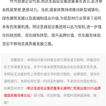
作为受邀企业代表,明达圣昌铝业集团董事长表示,此次参
会既是荣誉,更是动力。当前,国家政策持续推动新型城镇化、
绿色建筑发展以及高端制造业升级,为铝型材行业带来了前所
未有的发展机遇。明达圣昌铝业集团将以此为契机,进一步强
化科技创新、深化绿色转型、提升品牌价值、优化服务体验,
坚定不移地走高质量发展之路。
温馨提示：本网站内容均转载自其它媒体或互联网，转载目的
在于传递更多信息，并不代表本网赞同其观点和对其真实性负责，
本网站无法鉴别所上传图片或文字的知识版权，如果侵犯，请及时
通知我们，本网站将在第一时间及时删除，不承担任何侵权责任。
如果您对本文《
明达圣昌铝业集团董事长臧明仁受邀出席2025品牌
强国发展高峰论坛
》感兴趣，欢迎转载，转载时请保留链接，谢
谢！