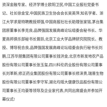
资深金融专家、经济学博士欧阳卫民,中国工业报社党委书
记、社长徐金宝,中国民族卫生协会会长吴英萍,知名学者、浙
江大学求是特聘教授郑强,中国商报社社长助理张家铭,茅台集
团原董事长季克良,品牌强国发展高峰论坛组委会秘书长、华
夏商邦俱乐部秘书长曾跃,北京工业大学品牌研究院院长、教
授、博导祝合良,品牌强国发展高峰论坛组委会执行秘书长刘
鹏,江苏华朋集团有限公司董事长钱洪金,北京市新发地农产品
股份有限公司董事长张玉玺,四川科伦药业股份有限公司董事
长刘革新,修正药业集团股份有限公司董事长修涞贵,瑞普生物
股份有限公司董事长李守军,湖北均瑶大健康饮品股份有限公
司董事长王均豪等领导及企业家代表,共同出席盛会并参加开
幕仪式!