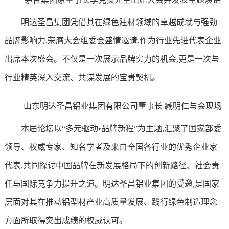
明达圣昌集团凭借其在绿色建材领域的卓越成就与强劲
品牌影响力,荣膺大会组委会盛情邀请,作为行业先进代表企业
出席本次盛会。不仅是一次展示品牌实力的机会,更是一次与
行业精英深入交流、共谋发展的宝贵契机。
山东明达圣昌铝业集团有限公司董事长 臧明仁与会现场
本届论坛以“多元驱动•品牌新程”为主题,汇聚了国家部委
领导、权威专家、知名学者及来自全国各行业的优秀企业家
代表,共同探讨中国品牌在新发展格局下的创新路径、社会责
任与国际竞争力提升之道。明达圣昌铝业集团的受邀,是国家
层面对其在推动铝型材产业高质量发展、践行绿色制造理念
方面所取得突出成绩的权威认可。