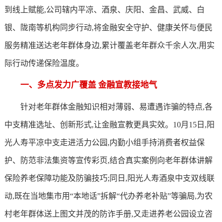
到线上赋能,公司辖内平凉、酒泉、庆阳、金昌、武威、白
银、陇南等机构同步行动,将金融安全守护、健康关怀与便民
服务精准送达老年群体身边,累计覆盖老年群众千余人次,用实
际行动传递保险温度。
一、多点发力广覆盖 金融宣教接地气
针对老年群体金融知识相对薄弱、易遭遇诈骗的特点,各
中支精准选址、创新形式,让金融宣教更具实效。10月15日,阳
光人寿平凉中支走进活力公园,内勤小组手持消费者权益保
护、防范非法集资等宣传彩页,结合真实案例向老年群体讲解
保险养老保障功能及防骗技巧;同日,阳光人寿酒泉中支双线联
动,既在当地集市用“本地话”拆解“代办养老补贴”等骗局,为农
村老年群体送上图文并茂的防诈手册,又走进养老公园设立咨