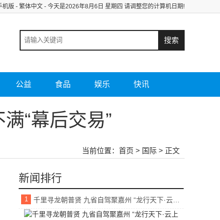
手机版
-
繁体中文
- 今天是
2026年8月6日 星期四 请调整您的计算机日期!
公益
食品
娱乐
快讯
满“幕后交易”
当前位置：
首页
>
国际
> 正文
新闻排行
1
千里寻龙朝普贤 九省自驾聚嘉州 “龙行天下·云上金顶”沿黄九省自驾活动圆满成功