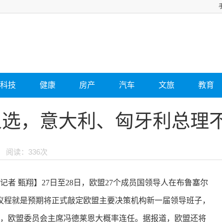
科技
健康
房产
汽车
文旅
教育
选，意大利、匈牙利总理不
阅读：336次
记者 甄翔】27日至28日，欧盟27个成员国领导人在布鲁塞尔
议程就是预期将正式敲定欧盟主要决策机构新一届领导班子，
析，欧盟委员会主席冯德莱恩大概率连任。据报道，欧盟还将