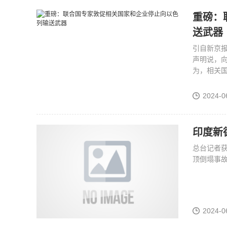
重磅：
送武器
引自新京报
声明说，
为，相关
2024-0
印度新
总台记者获
顶倒塌事故
2024-0