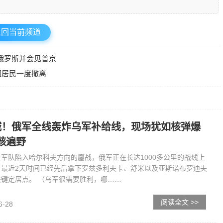
返回当前频道
俄罗斯并会见普京
围居民一度撤离
城！俄军全线轰炸乌军补给线，现场犹如核弹爆
骸遍野
军队陷入哈尔科夫方向的鏖战，俄军正在长达1000多公里的战线上
，最近2天时间已经先后拿下罗兹多利夫卡、舒米以及亚斯诺布罗迪夫
键定居点。 （乌军很需要胜利，哪……
阅读全文 >>
6-28