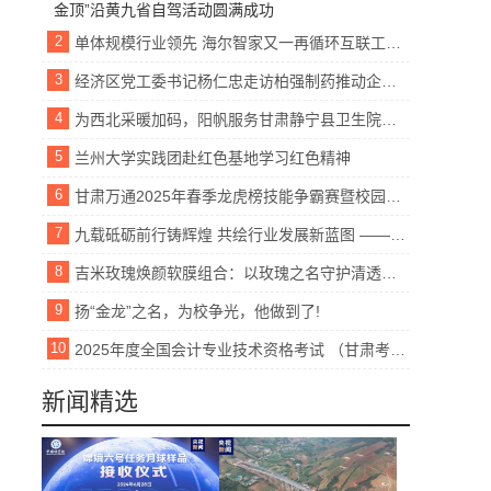
2
单体规模行业领先 海尔智家又一再循环互联工厂开工
3
经济区党工委书记杨仁忠走访柏强制药推动企业发展新举措
4
为西北采暖加码，阳帆服务甘肃静宁县卫生院项目
5
兰州大学实践团赴红色基地学习红色精神
6
甘肃万通2025年春季龙虎榜技能争霸赛暨校园文明月活动盛大启幕！
7
九载砥砺前行铸辉煌 共绘行业发展新蓝图 ——中国包装饮用水行业发展论坛（520大会）2025新征程
8
吉米玫瑰焕颜软膜组合：以玫瑰之名守护清透无瑕，续写抗皱新篇章
9
扬“金龙”之名，为校争光，他做到了!
10
2025年度全国会计专业技术资格考试 （甘肃考区）报名公告
新闻精选