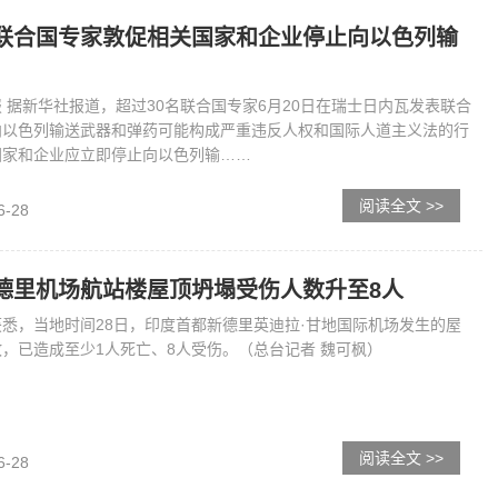
联合国专家敦促相关国家和企业停止向以色列输
 据新华社报道，超过30名联合国专家6月20日在瑞士日内瓦发表联合
向以色列输送武器和弹药可能构成严重违反人权和国际人道主义法的行
国家和企业应立即停止向以色列输……
阅读全文 >>
6-28
德里机场航站楼屋顶坍塌受伤人数升至8人
悉，当地时间28日，印度首都新德里英迪拉·甘地国际机场发生的屋
，已造成至少1人死亡、8人受伤。（总台记者 魏可枫）
阅读全文 >>
6-28