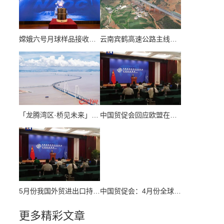
嫦娥六号月球样品接收活动举行 将展开多项科学研究
云南宾鹤高速公路主线今天通车运营
「龙腾湾区·桥见未来」“更高、更快、更强”背后 1.5万名“深中人”逐梦深蓝
中国贸促会回应欧盟在第14轮对俄制裁中再次列单中国企业
5月份我国外贸进出口持续表现出稳健的上升趋势
中国贸促会：4月份全球经贸摩擦指数继续处于高位区间
更多精彩文章