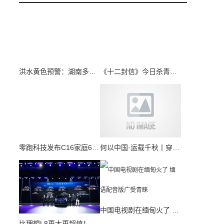
洪水黄色预警：湖南多条河段超警或维持超警水位！
《十二封信》今日杀青，周翊然王影璐穿越荆棘坚韧生长
零跑科技发布C16家庭6座SUV，售价15.58-18.58万元
何以中国·运载千秋丨穿越千年 探寻大运河的“前世今生”
中国电视剧在缅甸火了 缅语配音版广受青睐
比理想L8更大更超值！30万级大六座SUV广汽昊铂HL，到底值不值？