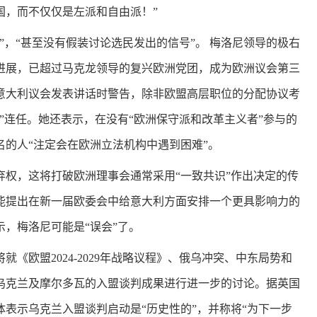
国，而不仅仅是左派和自由派！”
”，“甚至没有假装讨论选民发出的信号”。 梅洛尼领导的极右
进展，已超过马克龙领导的复兴欧洲党团，成为欧洲议会第三
在意大利议会发表讲话时警告，除非欧盟高层职位的分配协议考
”连任。她还表示，在没有“欧洲保守派和改革主义者”参与的
的人“注定会在欧洲立法机构中遇到困难”。
弃权，这将打破欧洲理事会通常采用“一致共识”作出决定的传
能提出在新一届欧委会中给意大利方面安排一个更具影响力的
，梅洛尼可能是“误会”了。
《欧盟2024-2029年战略议程》、俄乌冲突、中东局势和
乌克兰及摩尔多瓦的入盟谈判成果进行进一步的讨论。据英国
表示乌克兰入盟谈判启动是“历史性的”，并称将“为下一步