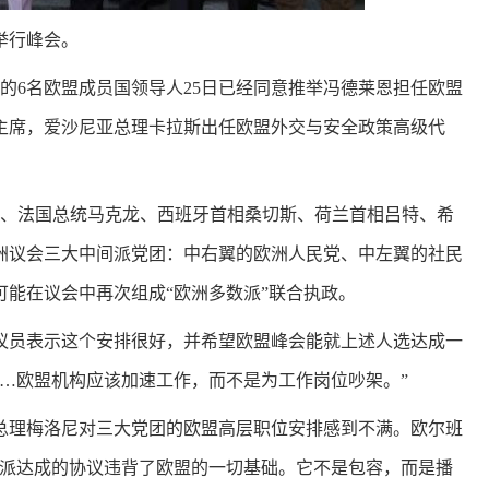
举行峰会。
的6名欧盟成员国领导人25日已经同意推举冯德莱恩担任欧盟
主席，爱沙尼亚总理卡拉斯出任欧盟外交与安全政策高级代
茨、法国总统马克龙、西班牙首相桑切斯、荷兰首相吕特、希
洲议会三大中间派党团：中右翼的欧洲人民党、中左翼的社民
能在议会中再次组成“欧洲多数派”联合执政。
邦议员表示这个安排很好，并希望欧盟峰会能就上述人选达成一
…欧盟机构应该加速工作，而不是为工作岗位吵架。”
总理梅洛尼对三大党团的欧盟高层职位安排感到不满。欧尔班
由派达成的协议违背了欧盟的一切基础。它不是包容，而是播